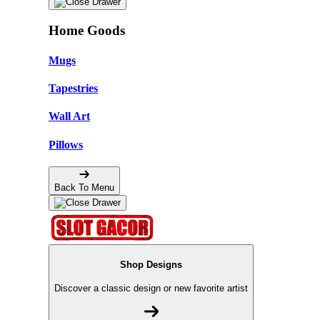
Home Goods
Mugs
Tapestries
Wall Art
Pillows
Back To Menu
Shop Designs
Discover a classic design or new favorite artist