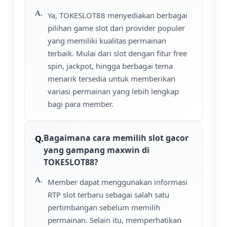
Ya, TOKESLOT88 menyediakan berbagai
pilihan game slot dari provider populer
yang memiliki kualitas permainan
terbaik. Mulai dari slot dengan fitur free
spin, jackpot, hingga berbagai tema
menarik tersedia untuk memberikan
variasi permainan yang lebih lengkap
bagi para member.
Bagaimana cara memilih slot gacor
yang gampang maxwin di
TOKESLOT88?
Member dapat menggunakan informasi
RTP slot terbaru sebagai salah satu
pertimbangan sebelum memilih
permainan. Selain itu, memperhatikan