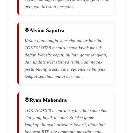
percaya diri saat bermain.
Alvino Saputra
Kalau ngomongin situs slot gacor hari ini,
TOKESLOT88 menurut saya layak masuk
daftar. Website cepat, pilihan game lengkap,
dan update RTP slotnya rutin. Jadi nggak
perlu buang waktu cari referensi ke banyak
tempat sebelum mulai bermain.
Ryan Mahendra
TOKESLOT88 menurut saya salah satu situs
slot yang layak dicoba. Koleksi game
lengkap, banyak provider favorit, ditambah
bocoran RTP slot gampang maxwin yang