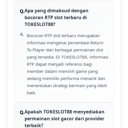
Apa yang dimaksud dengan
bocoran RTP slot terbaru di
TOKESLOT88?
Bocoran RTP slot terbaru merupakan
informasi mengenai persentase Return
To Player dari berbagai permainan slot
yang tersedia. Di TOKESLOT88, informasi
RTP dapat menjadi referensi bagi
member dalam memilih game yang
sedang memiliki performa menarik dan
menentukan strategi bermain yang lebih
baik.
Apakah TOKESLOT88 menyediakan
permainan slot gacor dari provider
terbaik?