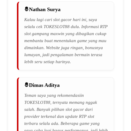
Nathan Surya
Kalau lagi cari slot gacor hari ini, saya
selalu cek TOKESLOT88 dulu. Informasi RTP
slot gampang maxwin yang dibagikan cukup
membantu buat menentukan game yang mau
dimainkan. Website juga ringan, bonusnya
lumayan, jadi pengalaman bermain terasa
lebih seru setiap harinya.
Dimas Aditya
Teman saya yang rekomendasiin
TOKESLOT88, ternyata memang nggak
salah. Banyak pilihan slot gacor dari
provider terkenal dan update RTP slot
terbaru selalu ada. Beberapa game yang
saya coba lagi bagus performanya, jadi lebih