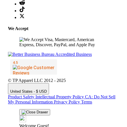
We Accept
© TP Apparel LLC 2012 - 2025
United States - $ USD
Product Safety
Intellectual Property Policy
CA: Do Not Sell
My Personal Information
Privacy Policy
Terms
Welcome Guest!