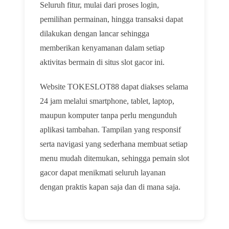
Seluruh fitur, mulai dari proses login,
pemilihan permainan, hingga transaksi dapat
dilakukan dengan lancar sehingga
memberikan kenyamanan dalam setiap
aktivitas bermain di situs slot gacor ini.
Website TOKESLOT88 dapat diakses selama
24 jam melalui smartphone, tablet, laptop,
maupun komputer tanpa perlu mengunduh
aplikasi tambahan. Tampilan yang responsif
serta navigasi yang sederhana membuat setiap
menu mudah ditemukan, sehingga pemain slot
gacor dapat menikmati seluruh layanan
dengan praktis kapan saja dan di mana saja.