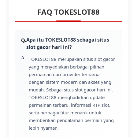
FAQ TOKESLOT88
Apa itu TOKESLOT88 sebagai situs
slot gacor hari ini?
TOKESLOT88 merupakan situs slot gacor
yang menyediakan berbagai pilihan
permainan dari provider ternama
dengan sistem modern dan akses yang
mudah. Sebagai situs slot gacor hari ini,
TOKESLOT88 menghadirkan update
permainan terbaru, informasi RTP slot,
serta berbagai fitur menarik untuk
memberikan pengalaman bermain yang
lebih nyaman.