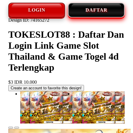
LOGIN
DAFTAR
Design ID: 74165272
TOKESLOT88 : Daftar Dan
Login Link Game Slot
Thailand & Game Togel 4d
Terlengkap
$3
IDR 10.000
Create an account to favorite this design!