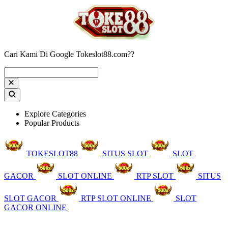
Cari Kami Di Google Tokeslot88.com??
Explore Categories
Popular Products
TOKESLOT88
SITUS SLOT
SLOT
GACOR
SLOT ONLINE
RTP SLOT
SITUS
SLOT GACOR
RTP SLOT ONLINE
SLOT
GACOR ONLINE