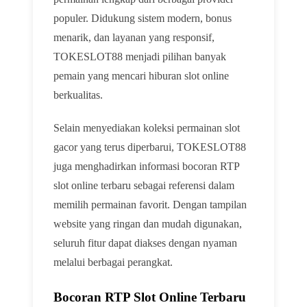
populer. Didukung sistem modern, bonus
menarik, dan layanan yang responsif,
TOKESLOT88 menjadi pilihan banyak
pemain yang mencari hiburan slot online
berkualitas.
Selain menyediakan koleksi permainan slot
gacor yang terus diperbarui, TOKESLOT88
juga menghadirkan informasi bocoran RTP
slot online terbaru sebagai referensi dalam
memilih permainan favorit. Dengan tampilan
website yang ringan dan mudah digunakan,
seluruh fitur dapat diakses dengan nyaman
melalui berbagai perangkat.
Bocoran RTP Slot Online Terbaru